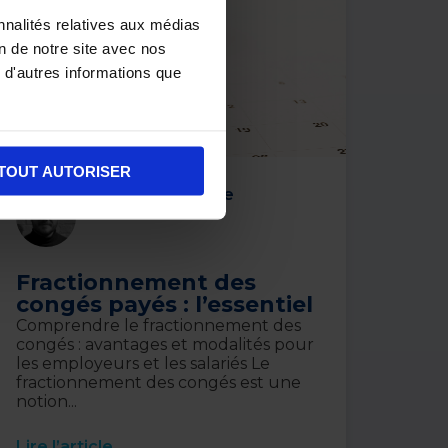
nnalités relatives aux médias
on de notre site avec nos
 d'autres informations que
TOUT AUTORISER
Nicolas Anselme
2 septembre 2024
Fractionnement des
congés payés : l’essentiel
Comprendre le fractionnement des
congés : avantages et modalités pour
les employeurs et les salariés Le
fractionnement des congés est une
notion...
Lire l’article