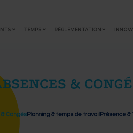
ENTS
TEMPS
RÈGLEMENTATION
INNOV
ABSENCES & CONGÉ
 & Congés
Planning & temps de travail
Présence & T