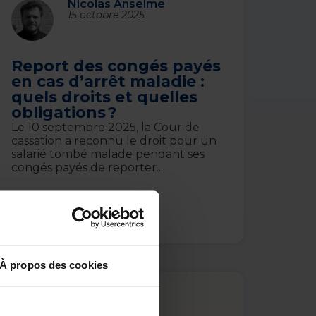
Nicolas Anselme
15 octobre 2025
Report des congés payés
en cas d’arrêt maladie :
quels droits et quelles
obligations ?
Le 10 septembre 2025, la Cour de
cassation a reconnu le droit pour un
salarié tombé malade pendant ses
congés payés de reporter...
Lire l’article
À propos des cookies