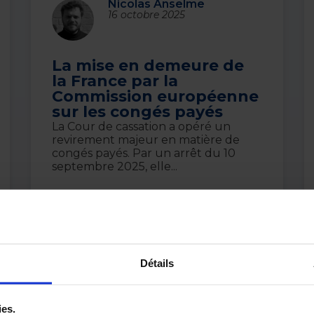
Nicolas Anselme
16 octobre 2025
La mise en demeure de
la France par la
Commission européenne​
sur les congés payés
La Cour de cassation a opéré un
revirement majeur en matière de
congés payés. Par un arrêt du 10
septembre 2025, elle...
Lire l’article
Détails
ies.