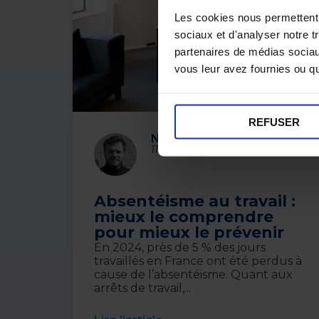
Les cookies nous permettent d
sociaux et d'analyser notre t
partenaires de médias sociaux
vous leur avez fournies ou qu'
REFUSER
Nicolas Anselme
11 septembre 2025
Absentéisme au travail :
mieux le comprendre
pour mieux le prévenir
En 2024, près de 5 % des jours
travaillés en France ont été perdus à
cause de l’absentéisme. Quant aux
arrêts de travail,...