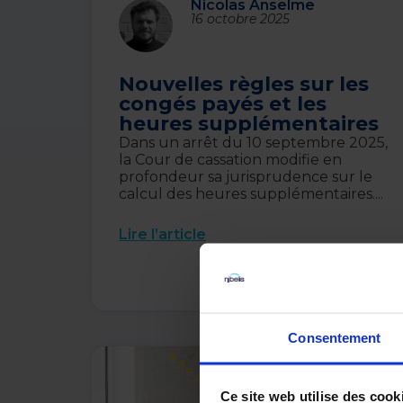
Nicolas Anselme
16 octobre 2025
Nouvelles règles sur les
congés payés et les
heures supplémentaires
Dans un arrêt du 10 septembre 2025,
la Cour de cassation modifie en
profondeur sa jurisprudence sur le
calcul des heures supplémentaires....
Lire l’article
Consentement
Ce site web utilise des cook