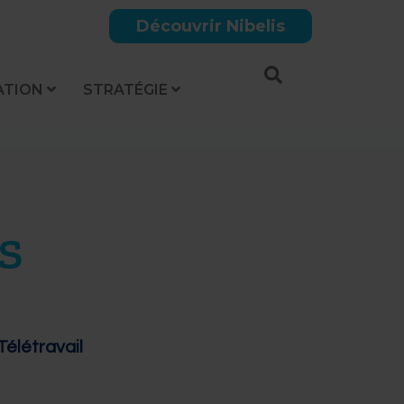
Découvrir Nibelis
ATION
STRATÉGIE
S
élétravail