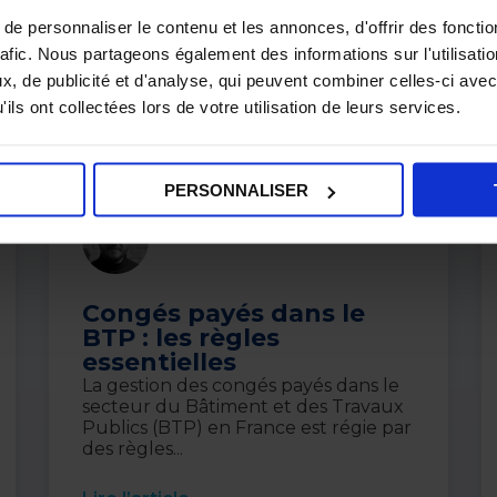
e personnaliser le contenu et les annonces, d'offrir des fonctio
rafic. Nous partageons également des informations sur l'utilisati
, de publicité et d'analyse, qui peuvent combiner celles-ci avec
ils ont collectées lors de votre utilisation de leurs services.
PERSONNALISER
Nicolas Anselme
1 octobre 2024
Congés payés dans le
BTP : les règles
essentielles
La gestion des congés payés dans le
secteur du Bâtiment et des Travaux
Publics (BTP) en France est régie par
des règles...