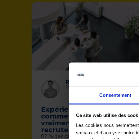
Romain Turmel
20 octobre 2025
Consentement
Expérience candidat :
comment améliorer
Ce site web utilise des cook
vraiment vos
Les cookies nous permettent d
recrutements ?
sociaux et d'analyser notre t
82 % des candidats disent avoir déjà