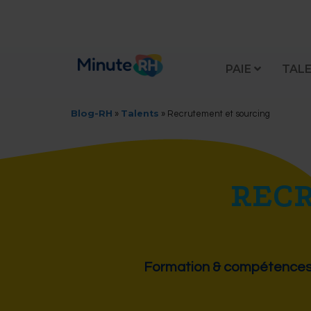
PAIE
TAL
Blog-RH
Talents
»
»
Recrutement et sourcing
REC
Formation & compétence