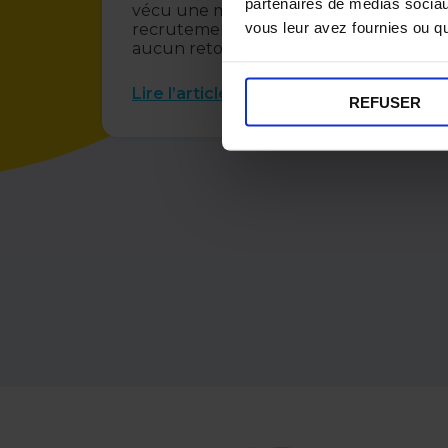
partenaires de médias sociaux
vécu une mauvaise expérience de
vous leur avez fournies ou qu'
recrutement, et 8 sur 10 n’ont reçu
aucun retour après...
Lire l’article
REFUSER