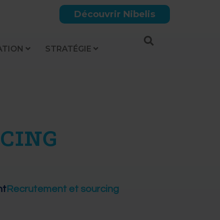
Découvrir Nibelis
ATION
STRATÉGIE
CING
nt
Recrutement et sourcing