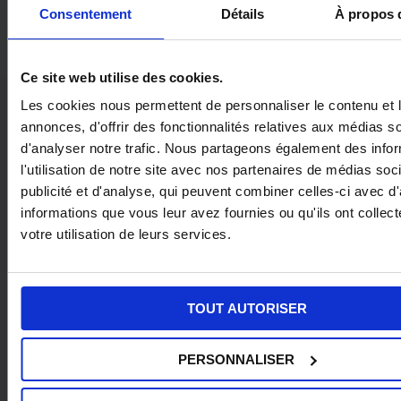
il a posé un jour de congé payé et n’a donc pas
Consentement
Détails
À propos 
réalisé 35 heures de travail « effectif » ».
Ce site web utilise des cookies.
Les zones d’ombre et la suite
législative attendue
Les cookies nous permettent de personnaliser le contenu et 
annonces, d'offrir des fonctionnalités relatives aux médias s
La solution dégagée par la Cour de cassation
soulève une question majeure : ce revirement
d'analyser notre trafic. Nous partageons également des info
jurisprudentiel s’applique-t-il aux 5 semaines de
l'utilisation de notre site avec nos partenaires de médias soc
congés payés prévus par l’article L.3141-3 du Code
publicité et d'analyse, qui peuvent combiner celles-ci avec d
du travail ou s’applique-t-il seulement aux 4
informations que vous leur avez fournies ou qu'ils ont collect
semaines de congés payés garanties par l’article 7
de la directive 2003/88/ CE du 4 novembre 2003
votre utilisation de leurs services.
concernant certains aspects de l’aménagement du
temps de travail ? Qu’en est-il des congés payés
conventionnels ?
TOUT AUTORISER
L’étape suivante consiste à attendre la prise de
position officielle du législateur, laquelle ne saurait
s’exprimer qu’à travers une loi.
PERSONNALISER
Nota bene :
« la solution dégagée par la Cour de