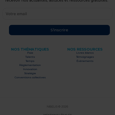
recevoir nos actualités, astuces et ressources gratuites.
S’inscrire
NOS THÉMATIQUES
NOS RESSOURCES
Paie
Livres blancs
Talents
Témoignages
Temps
Événements
Règlementation
Innovation
Stratégie
Conventions collectives
NIBELIS © 2026