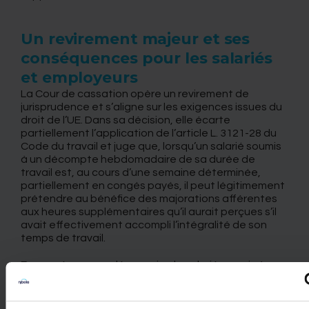
Un revirement majeur et ses
conséquences pour les salariés
et employeurs
La Cour de cassation opère un revirement de
jurisprudence et s’aligne sur les exigences issues du
droit de l’UE. Dans sa décision, elle écarte
partiellement l’application de l’article L. 3121-28 du
Code du travail et juge que, lorsqu’un salarié soumis
à un décompte hebdomadaire de sa durée de
travail est, au cours d’une semaine déterminée,
partiellement en congés payés, il peut légitimement
prétendre au bénéfice des majorations afférentes
aux heures supplémentaires qu’il aurait perçues s’il
avait effectivement accompli l’intégralité de son
temps de travail.
En conséquence, désormais « le salarié soumis à un
décompte hebdomadaire de sa durée de travail
peut prétendre au paiement d’heures
supplémentaires sur la semaine au cours de laquelle