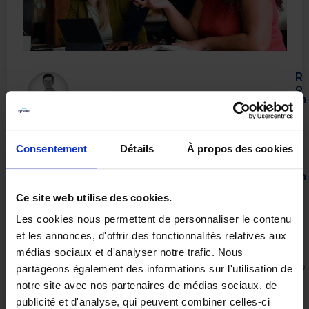
R
o
m
a
i
n
T
Consentement
Détails
À propos des cookies
u
r
m
e
Ce site web utilise des cookies.
l
2
6
Les cookies nous permettent de personnaliser le contenu
n
et les annonces, d'offrir des fonctionnalités relatives aux
o
v
médias sociaux et d'analyser notre trafic. Nous
e
m
partageons également des informations sur l'utilisation de
b
notre site avec nos partenaires de médias sociaux, de
r
e
publicité et d'analyse, qui peuvent combiner celles-ci
2