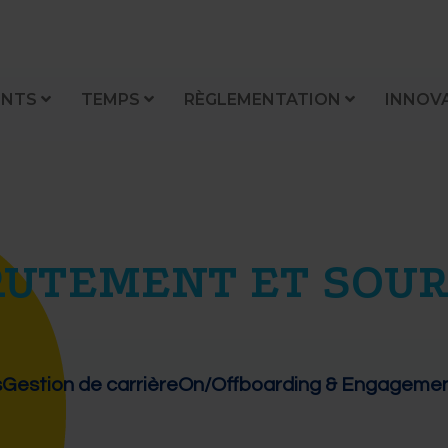
ENTS
TEMPS
RÈGLEMENTATION
INNOV
RUTEMENT ET SOUR
s
Gestion de carrière
On/Offboarding & Engageme