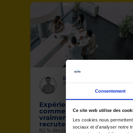
Romain Turmel
20 octobre 2025
Consentement
Expérience candidat :
comment améliorer
Ce site web utilise des cook
vraiment vos
Les cookies nous permettent d
recrutements ?
sociaux et d'analyser notre t
82 % des candidats disent avoir déjà