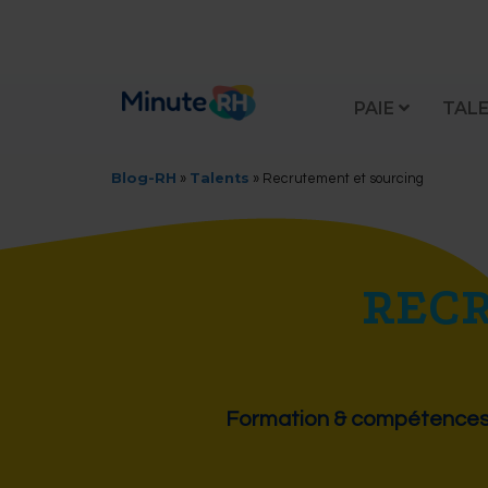
PAIE
TAL
Blog-RH
Talents
»
»
Recrutement et sourcing
REC
Formation & compétence