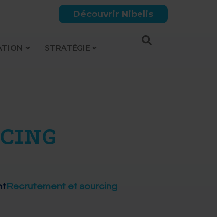
Découvrir Nibelis
ATION
STRATÉGIE
CING
nt
Recrutement et sourcing