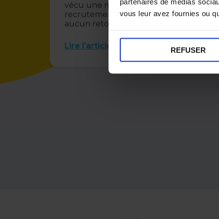
partenaires de médias sociaux
vécu une mauvaise expérience de
vous leur avez fournies ou qu'
recrutement, et 8 sur 10 n’ont reçu
aucun retour après...
Lire l’article
REFUSER