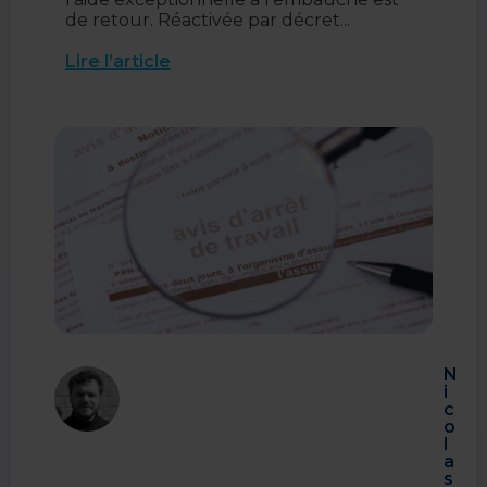
de retour. Réactivée par décret...
Lire l’article
N
i
c
o
l
a
s