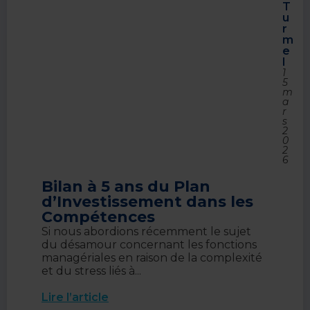
T
u
r
m
e
l
1
5
m
a
r
s
2
0
2
6
Bilan à 5 ans du Plan
d’Investissement dans les
Compétences
Si nous abordions récemment le sujet
du désamour concernant les fonctions
managériales en raison de la complexité
et du stress liés à...
Lire l’article