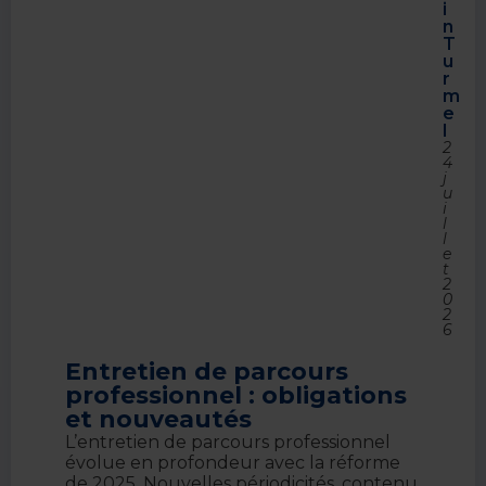
i
n
T
u
r
m
e
l
2
4
j
u
i
l
l
e
t
2
0
2
6
Entretien de parcours
professionnel : obligations
et nouveautés
L’entretien de parcours professionnel
évolue en profondeur avec la réforme
de 2025. Nouvelles périodicités, contenu