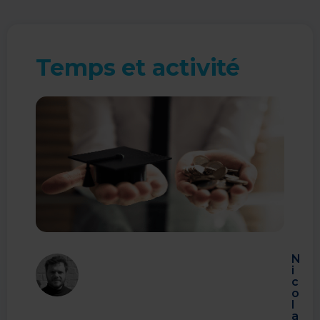
Temps et activité
N
i
c
o
l
a