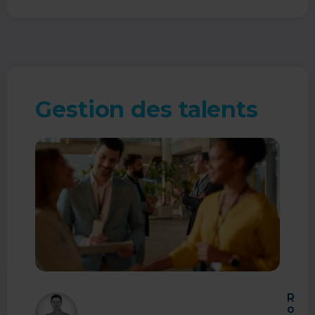
Gestion des talents
R
o