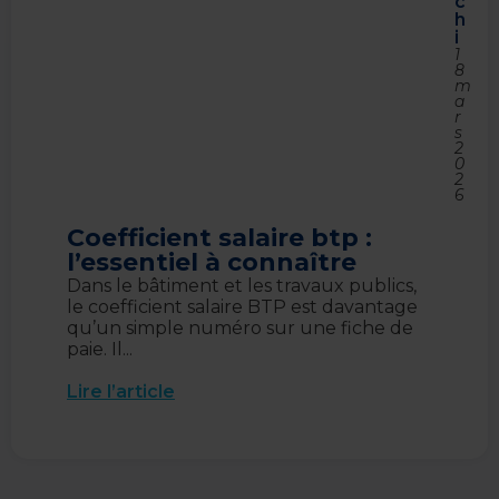
c
h
i
1
8
m
a
r
s
2
0
2
6
Coefficient salaire btp :
l’essentiel à connaître
Dans le bâtiment et les travaux publics,
le coefficient salaire BTP est davantage
qu’un simple numéro sur une fiche de
paie. Il...
Lire l’article