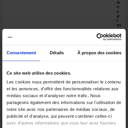
A
n
s
e
l
m
e
9
m
a
r
s
Consentement
Détails
À propos des cookies
2
0
2
6
Ce site web utilise des cookies.
Congés payés et arrêt
Les cookies nous permettent de personnaliser le contenu
maladie : le plafond de 24
jours précisé
et les annonces, d'offrir des fonctionnalités relatives aux
La question de l’acquisition des congés
médias sociaux et d'analyser notre trafic. Nous
payés pendant un arrêt maladie
partageons également des informations sur l'utilisation de
continue d’évoluer en droit du travail
notre site avec nos partenaires de médias sociaux, de
français. Dans un arrêt du...
publicité et d'analyse, qui peuvent combiner celles-ci
Lire l’article
avec d'autres informations que vous leur avez fournies