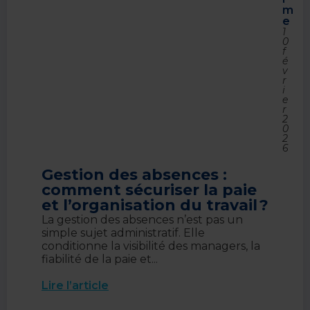
m
e
1
0
f
é
v
r
i
e
r
2
0
2
6
Gestion des absences :
comment sécuriser la paie
et l’organisation du travail ?
La gestion des absences n’est pas un
simple sujet administratif. Elle
conditionne la visibilité des managers, la
fiabilité de la paie et...
Lire l’article