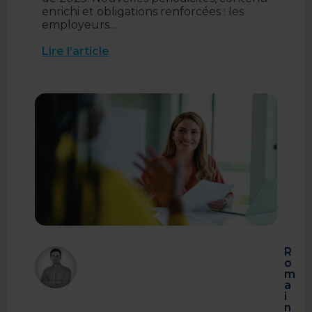
enrichi et obligations renforcées : les
employeurs...
Lire l’article
R
o
m
a
i
n