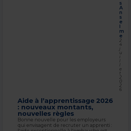
s
A
n
s
e
l
m
e
2
4
j
u
i
l
l
e
t
2
0
2
6
Aide à l’apprentissage 2026
: nouveaux montants,
nouvelles règles
Bonne nouvelle pour les employeurs
qui envisagent de recruter un apprenti :
l'aide exceptionnelle à l'embauche est