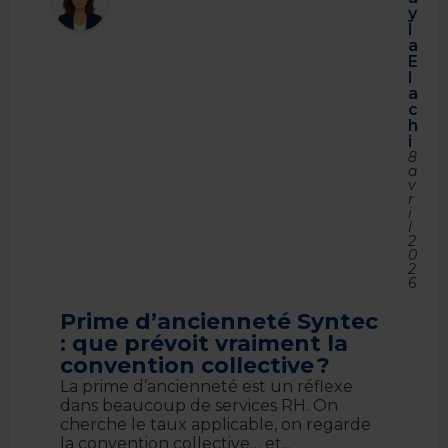
y
l
a
E
l
a
c
h
i
8
a
v
r
i
l
2
0
2
6
Prime d’ancienneté Syntec
: que prévoit vraiment la
convention collective ?
La prime d’ancienneté est un réflexe
dans beaucoup de services RH. On
cherche le taux applicable, on regarde
la convention collective… et...