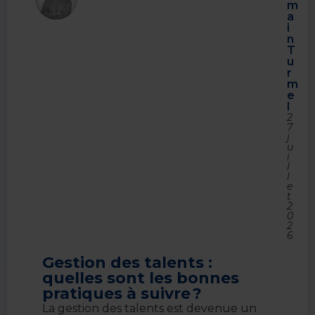
m
a
i
n
T
u
r
m
e
l
2
7
j
u
i
l
l
e
t
2
0
2
6
Gestion des talents :
quelles sont les bonnes
pratiques à suivre ?
La gestion des talents est devenue un