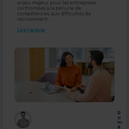
enjeu majeur pour les entreprises
confrontées à la pénurie de
compétences, aux difficultés de
recrutement...
Lire l’article
R
o
m
a