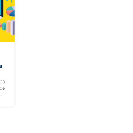
is
000
 de
.